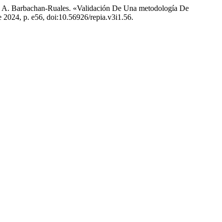
E. A. Barbachan-Ruales. «Validación De Una metodología De
 de 2024, p. e56, doi:10.56926/repia.v3i1.56.