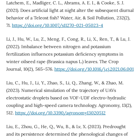
Latchem, E., Madliger, C. L., Abrams, A. E. I., & Cooke, S. J.
(2021). Does artificial light at night alter the subsequent diurnal
behavior of a Teleost fish? Water, Air, & Soil Pollution, 232(2),
71.
https://doi.org/10.1007/s11270-021-05023-4
Li, J., Hu, W., Lu, Z., Meng, F., Cong, R., Li, X., Ren, T., & Lu, J.
(2022). Imbalance between nitrogen and potassium
fertilization influences potassium deficiency symptoms in
winter oilseed rape (Brassica napus L.) leaves. The Crop
Journal, 10(2), 565–576.
https://doi.org/10.1016/j.cj.2021.06.001
Liu, C., Hu, J., Li, Y., Zhao, S., Li, Q., Zhang, W., & Zhao, M.
(2023). Numerical simulation of the trajectory of UAVs
electrostatic droplets based on VOF-UDF electro-hydraulic
coupling and high-speed camera technology. Agronomy, 13(2),
512.
https://doi.org/10.3390/agronomy13020512
Liu, E., Zhou, G., He, Q., Wu, B., & Lv, X. (2023). Predrought
and its persistence determined the phenological changes of