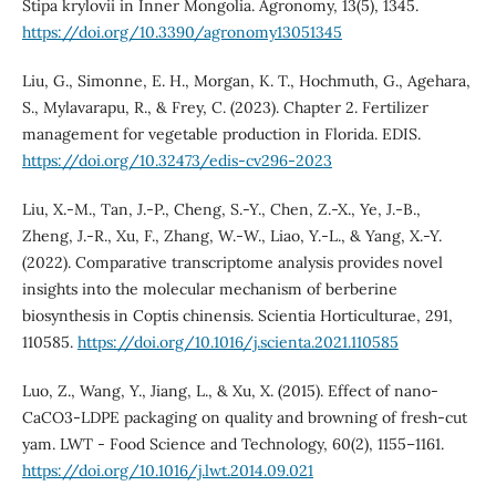
Stipa krylovii in Inner Mongolia. Agronomy, 13(5), 1345.
https://doi.org/10.3390/agronomy13051345
Liu, G., Simonne, E. H., Morgan, K. T., Hochmuth, G., Agehara,
S., Mylavarapu, R., & Frey, C. (2023). Chapter 2. Fertilizer
management for vegetable production in Florida. EDIS.
https://doi.org/10.32473/edis-cv296-2023
Liu, X.-M., Tan, J.-P., Cheng, S.-Y., Chen, Z.-X., Ye, J.-B.,
Zheng, J.-R., Xu, F., Zhang, W.-W., Liao, Y.-L., & Yang, X.-Y.
(2022). Comparative transcriptome analysis provides novel
insights into the molecular mechanism of berberine
biosynthesis in Coptis chinensis. Scientia Horticulturae, 291,
110585.
https://doi.org/10.1016/j.scienta.2021.110585
Luo, Z., Wang, Y., Jiang, L., & Xu, X. (2015). Effect of nano-
CaCO3-LDPE packaging on quality and browning of fresh-cut
yam. LWT - Food Science and Technology, 60(2), 1155–1161.
https://doi.org/10.1016/j.lwt.2014.09.021