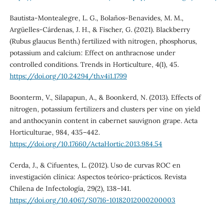
Bautista-Montealegre, L. G., Bolaños-Benavides, M. M.,
Argüelles-Cárdenas, J. H., & Fischer, G. (2021). Blackberry
(Rubus glaucus Benth.) fertilized with nitrogen, phosphorus,
potassium and calcium: Effect on anthracnose under
controlled conditions. Trends in Horticulture, 4(1), 45.
https://doi.org/10.24294/th.v4i1.1799
Boonterm, V., Silapapun, A., & Boonkerd, N. (2013). Effects of
nitrogen, potassium fertilizers and clusters per vine on yield
and anthocyanin content in cabernet sauvignon grape. Acta
Horticulturae, 984, 435–442.
https://doi.org/10.17660/ActaHortic.2013.984.54
Cerda, J., & Cifuentes, L. (2012). Uso de curvas ROC en
investigación clínica: Aspectos teórico-prácticos. Revista
Chilena de Infectología, 29(2), 138–141.
https://doi.org/10.4067/S0716-10182012000200003