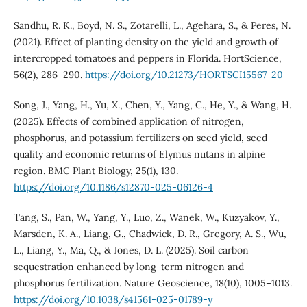
Sandhu, R. K., Boyd, N. S., Zotarelli, L., Agehara, S., & Peres, N.
(2021). Effect of planting density on the yield and growth of
intercropped tomatoes and peppers in Florida. HortScience,
56(2), 286–290.
https://doi.org/10.21273/HORTSCI15567-20
Song, J., Yang, H., Yu, X., Chen, Y., Yang, C., He, Y., & Wang, H.
(2025). Effects of combined application of nitrogen,
phosphorus, and potassium fertilizers on seed yield, seed
quality and economic returns of Elymus nutans in alpine
region. BMC Plant Biology, 25(1), 130.
https://doi.org/10.1186/s12870-025-06126-4
Tang, S., Pan, W., Yang, Y., Luo, Z., Wanek, W., Kuzyakov, Y.,
Marsden, K. A., Liang, G., Chadwick, D. R., Gregory, A. S., Wu,
L., Liang, Y., Ma, Q., & Jones, D. L. (2025). Soil carbon
sequestration enhanced by long-term nitrogen and
phosphorus fertilization. Nature Geoscience, 18(10), 1005–1013.
https://doi.org/10.1038/s41561-025-01789-y