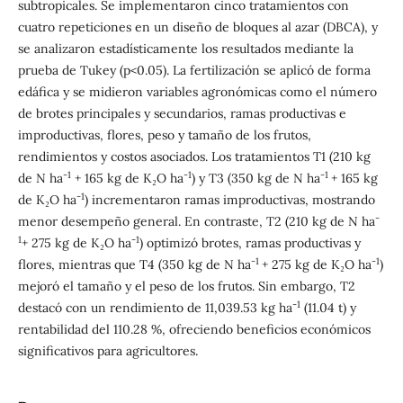
subtropicales. Se implementaron cinco tratamientos con
cuatro repeticiones en un diseño de bloques al azar (DBCA), y
se analizaron estadísticamente los resultados mediante la
prueba de Tukey (p<0.05). La fertilización se aplicó de forma
edáfica y se midieron variables agronómicas como el número
de brotes principales y secundarios, ramas productivas e
improductivas, flores, peso y tamaño de los frutos,
rendimientos y costos asociados. Los tratamientos T1 (210 kg
-1
-1
-1
de N ha
+ 165 kg de K₂O ha
) y T3 (350 kg de N ha
+ 165 kg
-1
de K₂O ha
) incrementaron ramas improductivas, mostrando
-
menor desempeño general. En contraste, T2 (210 kg de N ha
1
-1
+ 275 kg de K₂O ha
) optimizó brotes, ramas productivas y
-1
-1
flores, mientras que T4 (350 kg de N ha
+ 275 kg de K₂O ha
)
mejoró el tamaño y el peso de los frutos. Sin embargo, T2
-1
destacó con un rendimiento de 11,039.53 kg ha
(11.04 t) y
rentabilidad del 110.28 %, ofreciendo beneficios económicos
significativos para agricultores.