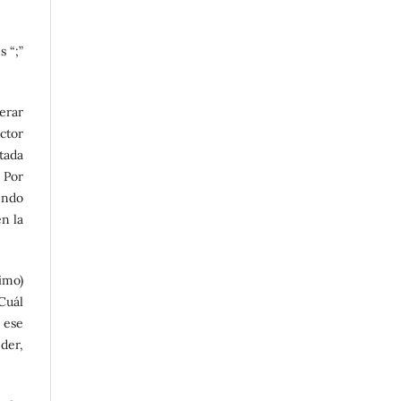
s “;”
erar
ector
tada
 Por
endo
en la
imo)
Cuál
 ese
nder,