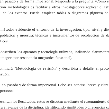
 en pasado y de forma impersonal. Responde a la pregunta ¿Cómo s
ión metodológica es facilitar a otros investigadores replicar el est
a de los eventos. Puede emplear tablas o diagramas (figuras) de
étodos evidencie el entorno de la investigación; tipo, nivel y dis
 población y muestra; técnicas e instrumentos de recolección de da
ticos.
escriben los aparatos y tecnología utilizada, indicando claramente
f imagen por resonancia magnética funcional).
ominará “Metodología de revisión” y describirá a detalle el proto
uestión.
 en pasado y de forma impersonal. Debe ser concisa, breve y clara,
 personal.
ntan los Resultados, estos se discutan mediante el razonamiento d
ra el avance de la disciplina, identificando similitudes o diferencias c