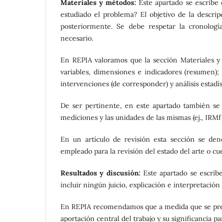
Materiales y métodos:
Este apartado se escribe
estudiado el problema? El objetivo de la descripc
posteriormente. Se debe respetar la cronologí
necesario.
En REPIA valoramos que la sección Materiales y m
variables, dimensiones e indicadores (resumen);
intervenciones (de corresponder) y análisis estadís
De ser pertinente, en este apartado también se d
mediciones y las unidades de las mismas (ej., IRM
En un artículo de revisión esta sección se den
empleado para la revisión del estado del arte o c
Resultados y discusión:
Este apartado se escribe
incluir ningún juicio, explicación e interpretación
En REPIA recomendamos que a medida que se prese
aportación central del trabajo y su significancia pa