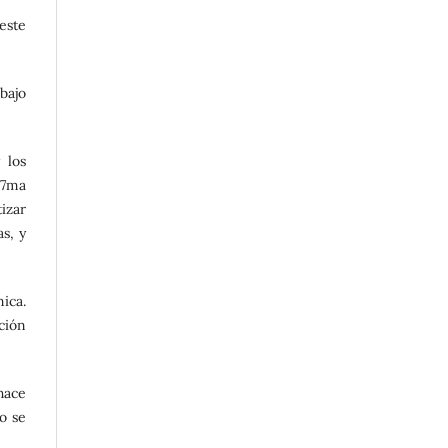
este
bajo
 los
A 7ma
izar
s, y
ica.
ción
 hace
o se