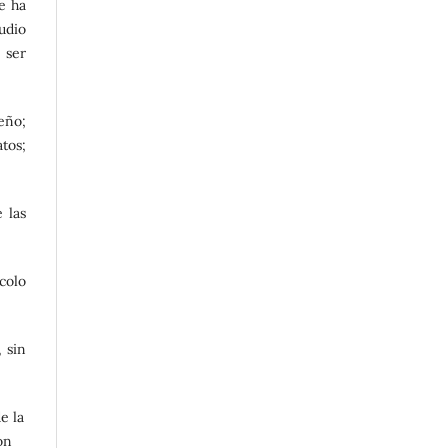
e ha
udio
 ser
eño;
tos;
 las
colo
 sin
e la
on