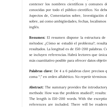
contener los nombres científicos y comunes de 
conocidas por todo el público científico. No deb
Aspectos de, Comentarios sobre, Investigación d
sobre, así como ambigüedades, fechas, localismos y
inglés.
Resumen:
El resumen dispone la estructura de i
métodos: ¿Cómo se estudió el problema?; resultad
resultados. La longitud es de 150-200 palabras. 
se incluyen referencias. Habrá lectores que úni
más cuantitativo posible para ofrecer datos objetiv
Palabras clave:
De 4 a 6 palabras clave precisos 
coma “;” en orden alfabético. No repetir términos 
Abstract:
The summary provides the introductory 
methods: How was the problem studied?; results: 
The length is 150-200 words. With the exception
references are included. There will be reader