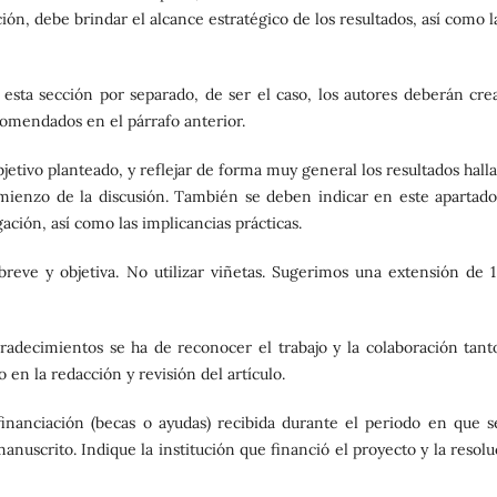
ección, debe brindar el alcance estratégico de los resultados, así como l
ta sección por separado, de ser el caso, los autores deberán crea
comendados en el párrafo anterior.
jetivo planteado, y reflejar de forma muy general los resultados hall
ienzo de la discusión. También se deben indicar en este apartado
gación, así como las implicancias prácticas.
reve y objetiva. No utilizar viñetas. Sugerimos una extensión de 1
radecimientos se ha de reconocer el trabajo y la colaboración tant
en la redacción y revisión del artículo.
financiación (becas o ayudas) recibida durante el periodo en que s
manuscrito. Indique la institución que financió el proyecto y la resol