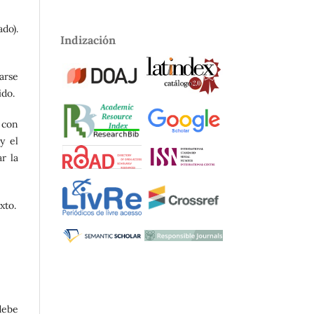
do).
Indización
arse
ido.
, con
y el
r la
xto.
debe