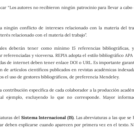
icar “Los autores no recibieron ningún patrocinio para llevar a cabo 
 ningún conflicto de intereses relacionado con la materia del tra
erés relacionado con el materia del trabajo”.
nales deberán tener como mínimo 15 referencias bibliográficas, y
tar referenciadas y viceversa. REPIA adopta el estilo bibliográfico AP
tadas de internet deben tener enlace DOI o URL. Es importante garant
 de artículos científicos publicados en revistas académicas indexada
 el uso de gestores bibliográficos, de preferencia Mendeley.
la contribución específica de cada colaborador a la producción académ
 al ejemplo, excluyendo lo que no corresponde. Mayor informa
aturas del
Sistema Internacional (IS)
. Las abreviaturas a las que se
ndar deben explicarse cuando aparecen por primera vez en el texto. N