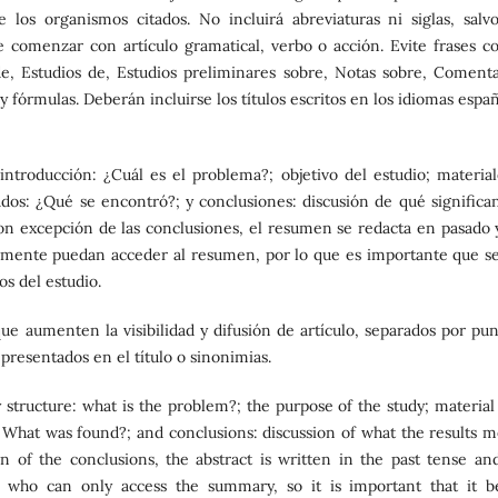
los organismos citados. No incluirá abreviaturas ni siglas, salvo
e comenzar con artículo gramatical, verbo o acción. Evite frases c
e, Estudios de, Estudios preliminares sobre, Notas sobre, Comenta
 fórmulas. Deberán incluirse los títulos escritos en los idiomas espa
ntroducción: ¿Cuál es el problema?; objetivo del estudio; material
os: ¿Qué se encontró?; y conclusiones: discusión de qué significan
Con excepción de las conclusiones, el resumen se redacta en pasado 
camente puedan acceder al resumen, por lo que es importante que se
os del estudio.
que aumenten la visibilidad y difusión de artículo, separados por pun
presentados en el título o sinonimias.
structure: what is the problem?; the purpose of the study; material
What was found?; and conclusions: discussion of what the results m
 of the conclusions, the abstract is written in the past tense an
s who can only access the summary, so it is important that it b