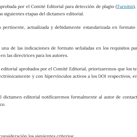
aprobada por el Comité Editorial para detección de plagio (
Turnitin
),
as siguientes etapas del dictamen editorial.
 es pertinente, actualizada y debidamente estandarizada en formato
una de las indicaciones de formato señaladas en los requisitos par
en las directrices para los autores.
editorial aprobados por el Comité Editorial, priorizaremos que los t
ectrónicamente y con hipervínculos activos a los DOI respectivos, en
l dictamen editorial notificaremos formalmente al autor de contact
co.
onsideración los siguientes criterios: