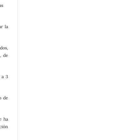
as
r la
ados,
, de
 a 3
o de
e ha
ución