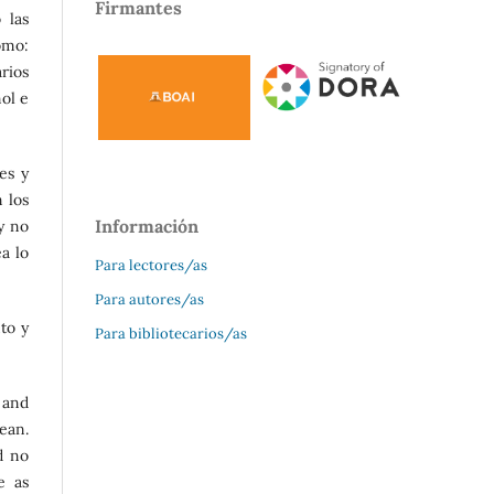
Firmantes
 las
omo:
rios
ñol e
es y
 los
Información
y no
a lo
Para lectores/as
Para autores/as
to y
Para bibliotecarios/as
 and
ean.
d no
e as