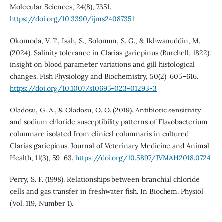
Molecular Sciences, 24(8), 7351.
https://doi.org/10.3390/ijms24087351
Okomoda, V. T., Isah, S., Solomon, S. G., & Ikhwanuddin, M.
(2024). Salinity tolerance in Clarias gariepinus (Burchell, 1822):
insight on blood parameter variations and gill histological
changes. Fish Physiology and Biochemistry, 50(2), 605–616.
https://doi.org/10.1007/s10695-023-01293-3
Oladosu, G. A., & Oladosu, O. O. (2019). Antibiotic sensitivity
and sodium chloride susceptibility patterns of Flavobacterium
columnare isolated from clinical columnaris in cultured
Clarias gariepinus. Journal of Veterinary Medicine and Animal
Health, 11(3), 59–63.
https://doi.org/10.5897/JVMAH2018.0724
Perry, S. F. (1998). Relationships between branchial chloride
cells and gas transfer in freshwater fish. In Biochem. Physiol
(Vol. 119, Number 1).