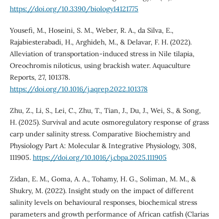
https://doi.org/10.3390/biology14121775
Yousefi, M., Hoseini, S. M., Weber, R. A., da Silva, E.,
Rajabiesterabadi, H., Arghideh, M., & Delavar, F. H. (2022).
Alleviation of transportation-induced stress in Nile tilapia,
Oreochromis niloticus, using brackish water. Aquaculture
Reports, 27, 101378.
https://doi.org/10.1016/j.aqrep.2022.101378
Zhu, Z., Li, S., Lei, C., Zhu, T., Tian, J., Du, J., Wei, S., & Song,
H. (2025). Survival and acute osmoregulatory response of grass
carp under salinity stress. Comparative Biochemistry and
Physiology Part A: Molecular & Integrative Physiology, 308,
111905.
https://doi.org/10.1016/j.cbpa.2025.111905
Zidan, E. M., Goma, A. A., Tohamy, H. G., Soliman, M. M., &
Shukry, M. (2022). Insight study on the impact of different
salinity levels on behavioural responses, biochemical stress
parameters and growth performance of African catfish (Clarias