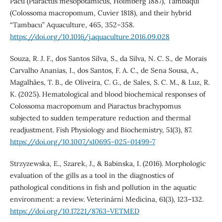
Pacu (Piaractus mesopotamicus, Holmberg 1887), Tambaqui
(Colossoma macropomum, Cuvier 1818), and their hybrid
“Tambacu” Aquaculture, 465, 352–358.
https://doi.org/10.1016/j.aquaculture.2016.09.028
Souza, R. J. F., dos Santos Silva, S., da Silva, N. C. S., de Morais
Carvalho Ananias, I., dos Santos, F. A. C., de Sena Sousa, A.,
Magalhães, T. B., de Oliveira, C. G., de Sales, S. C. M., & Luz, R.
K. (2025). Hematological and blood biochemical responses of
Colossoma macropomum and Piaractus brachypomus
subjected to sudden temperature reduction and thermal
readjustment. Fish Physiology and Biochemistry, 51(3), 87.
https://doi.org/10.1007/s10695-025-01499-7
Strzyzewska, E., Szarek, J., & Babinska, I. (2016). Morphologic
evaluation of the gills as a tool in the diagnostics of
pathological conditions in fish and pollution in the aquatic
environment: a review. Veterinární Medicína, 61(3), 123–132.
https://doi.org/10.17221/8763-VETMED