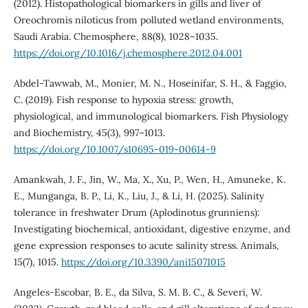
(2012). Histopathological biomarkers in gills and liver of
Oreochromis niloticus from polluted wetland environments,
Saudi Arabia. Chemosphere, 88(8), 1028–1035.
https://doi.org/10.1016/j.chemosphere.2012.04.001
Abdel-Tawwab, M., Monier, M. N., Hoseinifar, S. H., & Faggio,
C. (2019). Fish response to hypoxia stress: growth,
physiological, and immunological biomarkers. Fish Physiology
and Biochemistry, 45(3), 997–1013.
https://doi.org/10.1007/s10695-019-00614-9
Amankwah, J. F., Jin, W., Ma, X., Xu, P., Wen, H., Amuneke, K.
E., Munganga, B. P., Li, K., Liu, J., & Li, H. (2025). Salinity
tolerance in freshwater Drum (Aplodinotus grunniens):
Investigating biochemical, antioxidant, digestive enzyme, and
gene expression responses to acute salinity stress. Animals,
15(7), 1015.
https://doi.org/10.3390/ani15071015
Angeles‐Escobar, B. E., da Silva, S. M. B. C., & Severi, W.