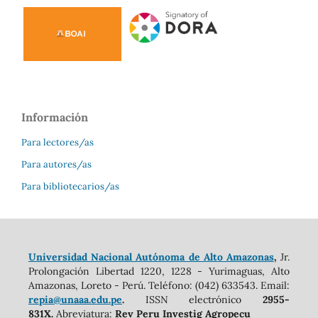
Información
Para lectores/as
Para autores/as
Para bibliotecarios/as
Universidad Nacional Autónoma de Alto Amazonas
,
Jr.
Prolongación Libertad 1220, 1228 - Yurimaguas, Alto
Amazonas, Loreto - Perú. Teléfono: (042) 633543. Email:
repia@unaaa.edu.pe
.
ISSN electrónico
2955-
831X.
Abreviatura:
Rev Peru Investig Agropecu