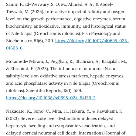
Samir, F., El-Werwary, S. O. M., Ahmed, A. A., & Abdel-
Tawwab, M. (2025). Interactive impact of salinity and oxygen
level on the growth performance, digestive enzymes, serum
biochemistry, antioxidative, immunity, and histological status
of Nile tilapia (Oreochromis niloticus). Fish Physiology and
Biochemistry, 51(6), 200.
https://doi.org/10.1007/s10695-025-
01608-6
Motamedi-Tehrani, J., Peyghan, R., Shahriari, A., Razijalali, M.,
& Ebrahimi, E. (2025). The influence of ammonia-N and
salinity levels on oxidative stress markers, hepatic enzymes,
and acid phosphatase activity in Nile tilapia (Oreochromis
niloticus). Scientific Reports, 15(1), 559.
https://doi.org/10.1038/s41598-024-84136-2
Nakadate, K., Sono, C., Mita, H., Itakura, Y., & Kawakami, K.
(2023). Severe acute liver dysfunction induces delayed
hepatocyte swelling and cytoplasmic vacuolization, and
delayed cortical neuronal cell death. International Journal of