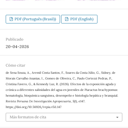
PDF (Português (Brasil))
PDF (English)
Publicado
20-04-2026
Cómo citar
de Sena Souza, A., Aremil Costa Santos, F., Soares da Costa Júlio, G., Sidney, de
Morais Carvalho Ananias, I., Gomes de Oliveira, C., Paulo Cortezzi Pedras, P.,
Cristina Favero, G., & Kennedy Luz, R. (2026). Efectos de la exposición aguda y
crónica a diferentes salinidades del agua en juveniles de Piaractus brachypomus:
hematología, bioquímica sanguínea, desempeño e histología hepática y branquial.
Revista Peruana De Investigación Agropecuaria
,
5
(1), e147.
https://doi.org/10.56926/repia.v5i1.147
Más formatos de cita