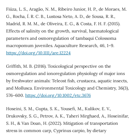
Fiúza, L. S., Aragão, N. M., Ribeiro Junior, H. P., de Moraes, M.
G., Rocha, Í. R. C. B., Lustosa Neto, A. D., de Sousa, R. R.,
Madrid, R. M. M., de Oliveira, E. G., & Costa, F. H. F. (2015).
Effects of salinity on the growth, survival, haematological
parameters and osmoregulation of tambaqui Colossoma
macropomum juveniles. Aquaculture Research, 46, 1–9.
https://doi.org/10.1111/are.12224
Griffith, M. B. (2016). Toxicological perspective on the
osmoregulation and ionoregulation physiology of major ions
by freshwater animals: Teleost fish, crustacea, aquatic insects,
and Mollusca. Environmental Toxicology and Chemistry, 36(3),
576–600.
https://doi.org/10.1002/etc.3676
Hoseini, S. M., Gupta, S. K., Yousefi, M., Kulikov, E. V.,
Drukovsky, S. G., Petrov, A. K., Taheri Mirghaed, A., Hoseinifar,
S. H., & Van Doan, H. (2022). Mitigation of transportation
stress in common carp, Cyprinus carpio, by dietary