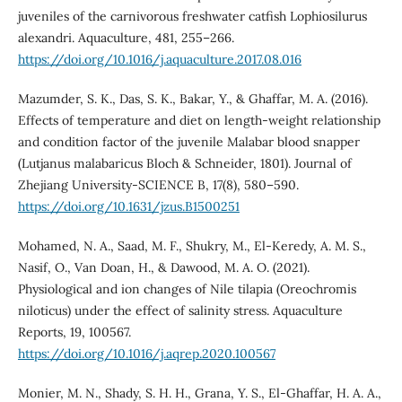
juveniles of the carnivorous freshwater catfish Lophiosilurus
alexandri. Aquaculture, 481, 255–266.
https://doi.org/10.1016/j.aquaculture.2017.08.016
Mazumder, S. K., Das, S. K., Bakar, Y., & Ghaffar, M. A. (2016).
Effects of temperature and diet on length-weight relationship
and condition factor of the juvenile Malabar blood snapper
(Lutjanus malabaricus Bloch & Schneider, 1801). Journal of
Zhejiang University-SCIENCE B, 17(8), 580–590.
https://doi.org/10.1631/jzus.B1500251
Mohamed, N. A., Saad, M. F., Shukry, M., El-Keredy, A. M. S.,
Nasif, O., Van Doan, H., & Dawood, M. A. O. (2021).
Physiological and ion changes of Nile tilapia (Oreochromis
niloticus) under the effect of salinity stress. Aquaculture
Reports, 19, 100567.
https://doi.org/10.1016/j.aqrep.2020.100567
Monier, M. N., Shady, S. H. H., Grana, Y. S., El-Ghaffar, H. A. A.,