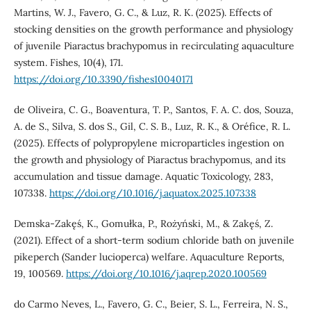
Martins, W. J., Favero, G. C., & Luz, R. K. (2025). Effects of
stocking densities on the growth performance and physiology
of juvenile Piaractus brachypomus in recirculating aquaculture
system. Fishes, 10(4), 171.
https://doi.org/10.3390/fishes10040171
de Oliveira, C. G., Boaventura, T. P., Santos, F. A. C. dos, Souza,
A. de S., Silva, S. dos S., Gil, C. S. B., Luz, R. K., & Oréfice, R. L.
(2025). Effects of polypropylene microparticles ingestion on
the growth and physiology of Piaractus brachypomus, and its
accumulation and tissue damage. Aquatic Toxicology, 283,
107338.
https://doi.org/10.1016/j.aquatox.2025.107338
Demska-Zakęś, K., Gomułka, P., Rożyński, M., & Zakęś, Z.
(2021). Effect of a short-term sodium chloride bath on juvenile
pikeperch (Sander lucioperca) welfare. Aquaculture Reports,
19, 100569.
https://doi.org/10.1016/j.aqrep.2020.100569
do Carmo Neves, L., Favero, G. C., Beier, S. L., Ferreira, N. S.,