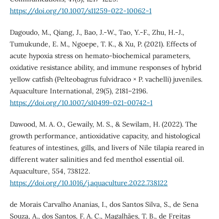
https://doi.org/10.1007/s11259-022-10062-1
Dagoudo, M., Qiang, J., Bao, J.-W., Tao, Y.-F., Zhu, H.-J.,
Tumukunde, E. M., Ngoepe, T. K., & Xu, P. (2021). Effects of
acute hypoxia stress on hemato-biochemical parameters,
oxidative resistance ability, and immune responses of hybrid
yellow catfish (Pelteobagrus fulvidraco × P. vachelli) juveniles.
Aquaculture International, 29(5), 2181–2196.
https://doi.org/10.1007/s10499-021-00742-1
Dawood, M. A. O., Gewaily, M. S., & Sewilam, H. (2022). The
growth performance, antioxidative capacity, and histological
features of intestines, gills, and livers of Nile tilapia reared in
different water salinities and fed menthol essential oil.
Aquaculture, 554, 738122.
https://doi.org/10.1016/j.aquaculture.2022.738122
de Morais Carvalho Ananias, I., dos Santos Silva, S., de Sena
Souza, A., dos Santos, F. A. C., Magalhães, T. B., de Freitas