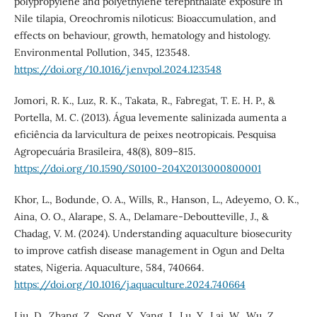
polypropylene and polyethylene terephthalate exposure in
Nile tilapia, Oreochromis niloticus: Bioaccumulation, and
effects on behaviour, growth, hematology and histology.
Environmental Pollution, 345, 123548.
https://doi.org/10.1016/j.envpol.2024.123548
Jomori, R. K., Luz, R. K., Takata, R., Fabregat, T. E. H. P., &
Portella, M. C. (2013). Água levemente salinizada aumenta a
eficiência da larvicultura de peixes neotropicais. Pesquisa
Agropecuária Brasileira, 48(8), 809–815.
https://doi.org/10.1590/S0100-204X2013000800001
Khor, L., Bodunde, O. A., Wills, R., Hanson, L., Adeyemo, O. K.,
Aina, O. O., Alarape, S. A., Delamare-Deboutteville, J., &
Chadag, V. M. (2024). Understanding aquaculture biosecurity
to improve catfish disease management in Ogun and Delta
states, Nigeria. Aquaculture, 584, 740664.
https://doi.org/10.1016/j.aquaculture.2024.740664
Liu, D., Zhang, Z., Song, Y., Yang, J., Lu, Y., Lai, W., Wu, Z.,