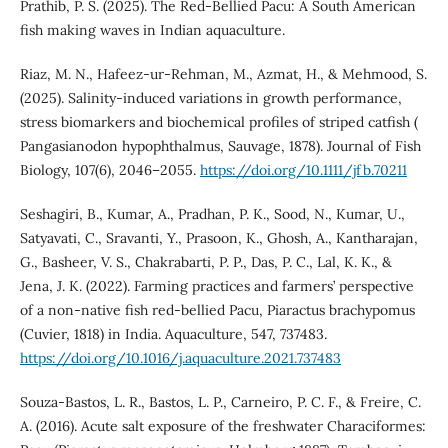
Prathib, P. S. (2025). The Red-Bellied Pacu: A South American
fish making waves in Indian aquaculture.
Riaz, M. N., Hafeez‐ur‐Rehman, M., Azmat, H., & Mehmood, S.
(2025). Salinity‐induced variations in growth performance,
stress biomarkers and biochemical profiles of striped catfish (
Pangasianodon hypophthalmus, Sauvage, 1878). Journal of Fish
Biology, 107(6), 2046–2055.
https://doi.org/10.1111/jfb.70211
Seshagiri, B., Kumar, A., Pradhan, P. K., Sood, N., Kumar, U.,
Satyavati, C., Sravanti, Y., Prasoon, K., Ghosh, A., Kantharajan,
G., Basheer, V. S., Chakrabarti, P. P., Das, P. C., Lal, K. K., &
Jena, J. K. (2022). Farming practices and farmers’ perspective
of a non-native fish red-bellied Pacu, Piaractus brachypomus
(Cuvier, 1818) in India. Aquaculture, 547, 737483.
https://doi.org/10.1016/j.aquaculture.2021.737483
Souza-Bastos, L. R., Bastos, L. P., Carneiro, P. C. F., & Freire, C.
A. (2016). Acute salt exposure of the freshwater Characiformes: