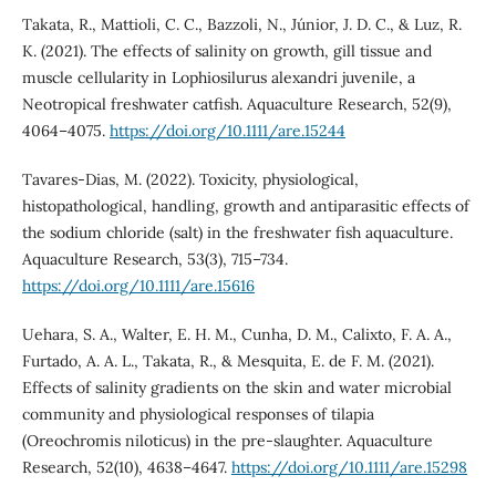
Takata, R., Mattioli, C. C., Bazzoli, N., Júnior, J. D. C., & Luz, R.
K. (2021). The effects of salinity on growth, gill tissue and
muscle cellularity in Lophiosilurus alexandri juvenile, a
Neotropical freshwater catfish. Aquaculture Research, 52(9),
4064–4075.
https://doi.org/10.1111/are.15244
Tavares‐Dias, M. (2022). Toxicity, physiological,
histopathological, handling, growth and antiparasitic effects of
the sodium chloride (salt) in the freshwater fish aquaculture.
Aquaculture Research, 53(3), 715–734.
https://doi.org/10.1111/are.15616
Uehara, S. A., Walter, E. H. M., Cunha, D. M., Calixto, F. A. A.,
Furtado, A. A. L., Takata, R., & Mesquita, E. de F. M. (2021).
Effects of salinity gradients on the skin and water microbial
community and physiological responses of tilapia
(Oreochromis niloticus) in the pre‐slaughter. Aquaculture
Research, 52(10), 4638–4647.
https://doi.org/10.1111/are.15298