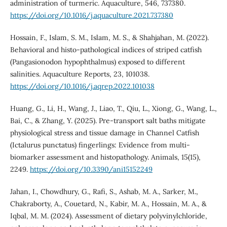
administration of turmeric. Aquaculture, 546, 737380.
https://doi.org/10.1016/j.aquaculture.2021.737380
Hossain, F., Islam, S. M., Islam, M. S., & Shahjahan, M. (2022).
Behavioral and histo-pathological indices of striped catfish
(Pangasionodon hypophthalmus) exposed to different
salinities. Aquaculture Reports, 23, 101038.
https://doi.org/10.1016/j.aqrep.2022.101038
Huang, G., Li, H., Wang, J., Liao, T., Qiu, L., Xiong, G., Wang, L.,
Bai, C., & Zhang, Y. (2025). Pre-transport salt baths mitigate
physiological stress and tissue damage in Channel Catfish
(Ictalurus punctatus) fingerlings: Evidence from multi-
biomarker assessment and histopathology. Animals, 15(15),
2249.
https://doi.org/10.3390/ani15152249
Jahan, I., Chowdhury, G., Rafi, S., Ashab, M. A., Sarker, M.,
Chakraborty, A., Couetard, N., Kabir, M. A., Hossain, M. A., &
Iqbal, M. M. (2024). Assessment of dietary polyvinylchloride,