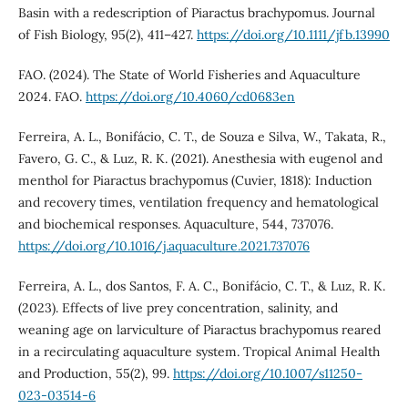
Basin with a redescription of Piaractus brachypomus. Journal
of Fish Biology, 95(2), 411–427.
https://doi.org/10.1111/jfb.13990
FAO. (2024). The State of World Fisheries and Aquaculture
2024. FAO.
https://doi.org/10.4060/cd0683en
Ferreira, A. L., Bonifácio, C. T., de Souza e Silva, W., Takata, R.,
Favero, G. C., & Luz, R. K. (2021). Anesthesia with eugenol and
menthol for Piaractus brachypomus (Cuvier, 1818): Induction
and recovery times, ventilation frequency and hematological
and biochemical responses. Aquaculture, 544, 737076.
https://doi.org/10.1016/j.aquaculture.2021.737076
Ferreira, A. L., dos Santos, F. A. C., Bonifácio, C. T., & Luz, R. K.
(2023). Effects of live prey concentration, salinity, and
weaning age on larviculture of Piaractus brachypomus reared
in a recirculating aquaculture system. Tropical Animal Health
and Production, 55(2), 99.
https://doi.org/10.1007/s11250-
023-03514-6