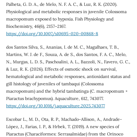
Palheta, G. D. A., de Melo, N. F. A. C., & Luz, R. K. (2020).
Physiological and metabolic responses in juvenile Colossoma
macropomum exposed to hypoxia. Fish Physiology and
Biochemistry, 46(6), 2157–2167.
https://doi.org/10.1007/s10695-020-00868-8
dos Santos Silva, S., Ananias, I. de M. C., Magalhaes, T. B.,
Martins, W. J. de F., Souza, A. de S., dos Santos, F. A. C., Melo,
N., Murgas, L. D. S., Paschoalini, A. L., Bazzoli, N., Favero, G. C.,
& Luz, R. K. (2026). Effects of osmotic shock on survival,
hematological and metabolic responses, antioxidant status and
gill histology of juveniles of tambaqui (Colossoma
macropomum) and the hybrid tambatinga (C. macropomum ×
Piaractus brachypomus). Aquaculture, 612, 743077.
https://doi.org/10.1016/j.aquaculture.2025.743077
Escobar L., M. D., Ota, R. P., Machado‐Allison, A., Andrade‐
López, J., Farias, I. P., & Hrbek, T. (2019). A new species of
Piaractus (Characiformes: Serrasalmidae) from the Orinoco