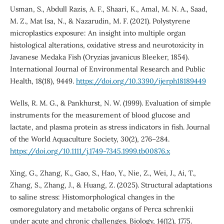
Usman, S., Abdull Razis, A. F., Shaari, K., Amal, M. N. A., Saad,
M. Z., Mat Isa, N., & Nazarudin, M. F. (2021). Polystyrene
microplastics exposure: An insight into multiple organ
histological alterations, oxidative stress and neurotoxicity in
Javanese Medaka Fish (Oryzias javanicus Bleeker, 1854).
International Journal of Environmental Research and Public
Health, 18(18), 9449.
https://doi.org/10.3390/ijerph18189449
Wells, R. M. G., & Pankhurst, N. W. (1999). Evaluation of simple
instruments for the measurement of blood glucose and
lactate, and plasma protein as stress indicators in fish. Journal
of the World Aquaculture Society, 30(2), 276–284.
https://doi.org/10.1111/j.1749-7345.1999.tb00876.x
Xing, G., Zhang, K., Gao, S., Hao, Y., Nie, Z., Wei, J., Ai, T.,
Zhang, S., Zhang, J., & Huang, Z. (2025). Structural adaptations
to saline stress: Histomorphological changes in the
osmoregulatory and metabolic organs of Perca schrenkii
under acute and chronic challenges. Biology, 14(12), 1775.