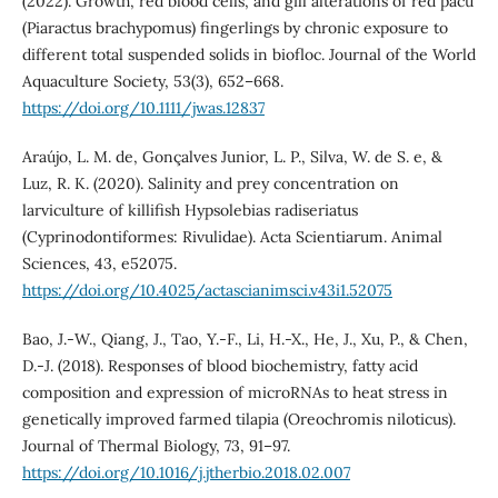
(2022). Growth, red blood cells, and gill alterations of red pacu
(Piaractus brachypomus) fingerlings by chronic exposure to
different total suspended solids in biofloc. Journal of the World
Aquaculture Society, 53(3), 652–668.
https://doi.org/10.1111/jwas.12837
Araújo, L. M. de, Gonçalves Junior, L. P., Silva, W. de S. e, &
Luz, R. K. (2020). Salinity and prey concentration on
larviculture of killifish Hypsolebias radiseriatus
(Cyprinodontiformes: Rivulidae). Acta Scientiarum. Animal
Sciences, 43, e52075.
https://doi.org/10.4025/actascianimsci.v43i1.52075
Bao, J.-W., Qiang, J., Tao, Y.-F., Li, H.-X., He, J., Xu, P., & Chen,
D.-J. (2018). Responses of blood biochemistry, fatty acid
composition and expression of microRNAs to heat stress in
genetically improved farmed tilapia (Oreochromis niloticus).
Journal of Thermal Biology, 73, 91–97.
https://doi.org/10.1016/j.jtherbio.2018.02.007