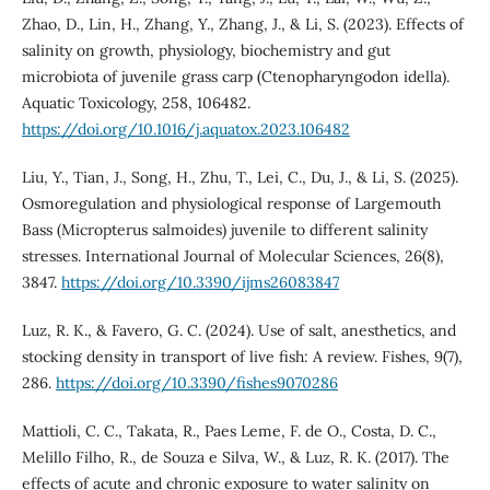
Zhao, D., Lin, H., Zhang, Y., Zhang, J., & Li, S. (2023). Effects of
salinity on growth, physiology, biochemistry and gut
microbiota of juvenile grass carp (Ctenopharyngodon idella).
Aquatic Toxicology, 258, 106482.
https://doi.org/10.1016/j.aquatox.2023.106482
Liu, Y., Tian, J., Song, H., Zhu, T., Lei, C., Du, J., & Li, S. (2025).
Osmoregulation and physiological response of Largemouth
Bass (Micropterus salmoides) juvenile to different salinity
stresses. International Journal of Molecular Sciences, 26(8),
3847.
https://doi.org/10.3390/ijms26083847
Luz, R. K., & Favero, G. C. (2024). Use of salt, anesthetics, and
stocking density in transport of live fish: A review. Fishes, 9(7),
286.
https://doi.org/10.3390/fishes9070286
Mattioli, C. C., Takata, R., Paes Leme, F. de O., Costa, D. C.,
Melillo Filho, R., de Souza e Silva, W., & Luz, R. K. (2017). The
effects of acute and chronic exposure to water salinity on