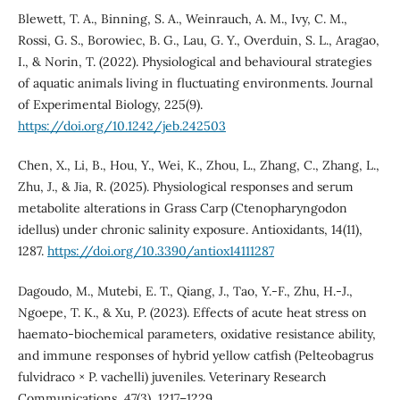
Blewett, T. A., Binning, S. A., Weinrauch, A. M., Ivy, C. M.,
Rossi, G. S., Borowiec, B. G., Lau, G. Y., Overduin, S. L., Aragao,
I., & Norin, T. (2022). Physiological and behavioural strategies
of aquatic animals living in fluctuating environments. Journal
of Experimental Biology, 225(9).
https://doi.org/10.1242/jeb.242503
Chen, X., Li, B., Hou, Y., Wei, K., Zhou, L., Zhang, C., Zhang, L.,
Zhu, J., & Jia, R. (2025). Physiological responses and serum
metabolite alterations in Grass Carp (Ctenopharyngodon
idellus) under chronic salinity exposure. Antioxidants, 14(11),
1287.
https://doi.org/10.3390/antiox14111287
Dagoudo, M., Mutebi, E. T., Qiang, J., Tao, Y.-F., Zhu, H.-J.,
Ngoepe, T. K., & Xu, P. (2023). Effects of acute heat stress on
haemato-biochemical parameters, oxidative resistance ability,
and immune responses of hybrid yellow catfish (Pelteobagrus
fulvidraco × P. vachelli) juveniles. Veterinary Research
Communications, 47(3), 1217–1229.