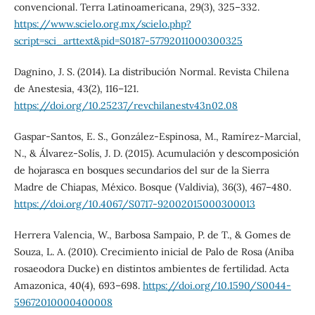
convencional. Terra Latinoamericana, 29(3), 325–332.
https://www.scielo.org.mx/scielo.php?
script=sci_arttext&pid=S0187-57792011000300325
Dagnino, J. S. (2014). La distribución Normal. Revista Chilena
de Anestesia, 43(2), 116–121.
https://doi.org/10.25237/revchilanestv43n02.08
Gaspar-Santos, E. S., González-Espinosa, M., Ramírez-Marcial,
N., & Álvarez-Solís, J. D. (2015). Acumulación y descomposición
de hojarasca en bosques secundarios del sur de la Sierra
Madre de Chiapas, México. Bosque (Valdivia), 36(3), 467–480.
https://doi.org/10.4067/S0717-92002015000300013
Herrera Valencia, W., Barbosa Sampaio, P. de T., & Gomes de
Souza, L. A. (2010). Crecimiento inicial de Palo de Rosa (Aniba
rosaeodora Ducke) en distintos ambientes de fertilidad. Acta
Amazonica, 40(4), 693–698.
https://doi.org/10.1590/S0044-
59672010000400008