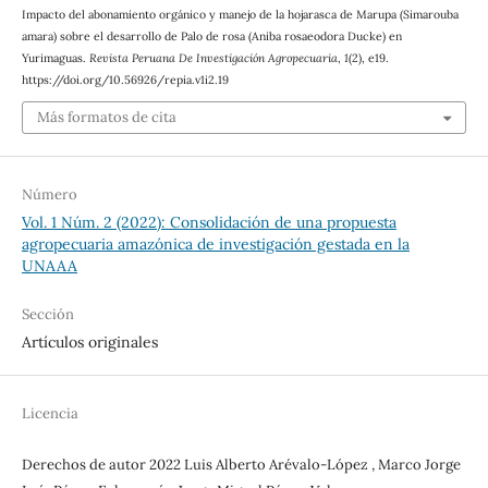
Impacto del abonamiento orgánico y manejo de la hojarasca de Marupa (Simarouba
amara) sobre el desarrollo de Palo de rosa (Aniba rosaeodora Ducke) en
Yurimaguas.
Revista Peruana De Investigación Agropecuaria
,
1
(2), e19.
https://doi.org/10.56926/repia.v1i2.19
Más formatos de cita
Número
Vol. 1 Núm. 2 (2022): Consolidación de una propuesta
agropecuaria amazónica de investigación gestada en la
UNAAA
Sección
Artículos originales
Licencia
Derechos de autor 2022 Luis Alberto Arévalo-López , Marco Jorge