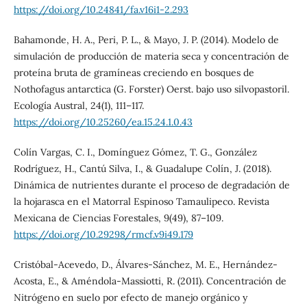
https://doi.org/10.24841/fa.v16i1-2.293
Bahamonde, H. A., Peri, P. L., & Mayo, J. P. (2014). Modelo de
simulación de producción de materia seca y concentración de
proteína bruta de gramíneas creciendo en bosques de
Nothofagus antarctica (G. Forster) Oerst. bajo uso silvopastoril.
Ecología Austral, 24(1), 111–117.
https://doi.org/10.25260/ea.15.24.1.0.43
Colín Vargas, C. I., Domínguez Gómez, T. G., González
Rodríguez, H., Cantú Silva, I., & Guadalupe Colín, J. (2018).
Dinámica de nutrientes durante el proceso de degradación de
la hojarasca en el Matorral Espinoso Tamaulipeco. Revista
Mexicana de Ciencias Forestales, 9(49), 87–109.
https://doi.org/10.29298/rmcf.v9i49.179
Cristóbal-Acevedo, D., Álvares-Sánchez, M. E., Hernández-
Acosta, E., & Améndola-Massiotti, R. (2011). Concentración de
Nitrógeno en suelo por efecto de manejo orgánico y