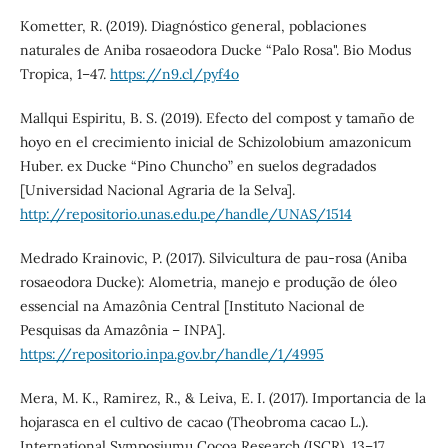
Kometter, R. (2019). Diagnóstico general, poblaciones
naturales de Aniba rosaeodora Ducke “Palo Rosa". Bio Modus
Tropica, 1–47.
https://n9.cl/pyf4o
Mallqui Espiritu, B. S. (2019). Efecto del compost y tamaño de
hoyo en el crecimiento inicial de Schizolobium amazonicum
Huber. ex Ducke “Pino Chuncho” en suelos degradados
[Universidad Nacional Agraria de la Selva].
http://repositorio.unas.edu.pe/handle/UNAS/1514
Medrado Krainovic, P. (2017). Silvicultura de pau-rosa (Aniba
rosaeodora Ducke): Alometria, manejo e produção de óleo
essencial na Amazônia Central [Instituto Nacional de
Pesquisas da Amazônia – INPA].
https://repositorio.inpa.gov.br/handle/1/4995
Mera, M. K., Ramirez, R., & Leiva, E. I. (2017). Importancia de la
hojarasca en el cultivo de cacao (Theobroma cacao L.).
International Symposiumu Cocoa Research (ISCR), 13–17.