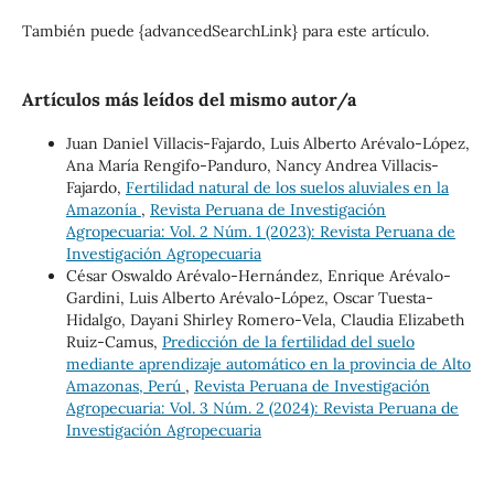
También puede {advancedSearchLink} para este artículo.
Artículos más leídos del mismo autor/a
Juan Daniel Villacis-Fajardo, Luis Alberto Arévalo-López,
Ana María Rengifo-Panduro, Nancy Andrea Villacis-
Fajardo,
Fertilidad natural de los suelos aluviales en la
Amazonía
,
Revista Peruana de Investigación
Agropecuaria: Vol. 2 Núm. 1 (2023): Revista Peruana de
Investigación Agropecuaria
César Oswaldo Arévalo-Hernández, Enrique Arévalo-
Gardini, Luis Alberto Arévalo-López, Oscar Tuesta-
Hidalgo, Dayani Shirley Romero-Vela, Claudia Elizabeth
Ruiz-Camus,
Predicción de la fertilidad del suelo
mediante aprendizaje automático en la provincia de Alto
Amazonas, Perú
,
Revista Peruana de Investigación
Agropecuaria: Vol. 3 Núm. 2 (2024): Revista Peruana de
Investigación Agropecuaria