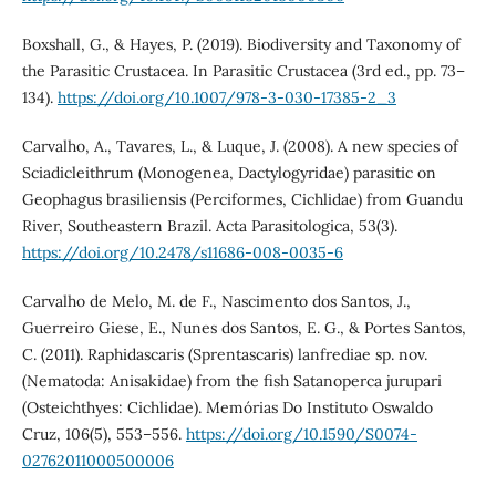
Boxshall, G., & Hayes, P. (2019). Biodiversity and Taxonomy of
the Parasitic Crustacea. In Parasitic Crustacea (3rd ed., pp. 73–
134).
https://doi.org/10.1007/978-3-030-17385-2_3
Carvalho, A., Tavares, L., & Luque, J. (2008). A new species of
Sciadicleithrum (Monogenea, Dactylogyridae) parasitic on
Geophagus brasiliensis (Perciformes, Cichlidae) from Guandu
River, Southeastern Brazil. Acta Parasitologica, 53(3).
https://doi.org/10.2478/s11686-008-0035-6
Carvalho de Melo, M. de F., Nascimento dos Santos, J.,
Guerreiro Giese, E., Nunes dos Santos, E. G., & Portes Santos,
C. (2011). Raphidascaris (Sprentascaris) lanfrediae sp. nov.
(Nematoda: Anisakidae) from the fish Satanoperca jurupari
(Osteichthyes: Cichlidae). Memórias Do Instituto Oswaldo
Cruz, 106(5), 553–556.
https://doi.org/10.1590/S0074-
02762011000500006