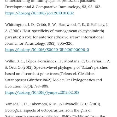
understanding immunity against protozoan parasites.
Developmental & Comparative Immunology, 93, 93–102.
https://doi.org/10.1016/j.dci.2019.01.002
Whittington, I. D., Cribb, B. W., Hamwood, T. E., & Halliday, J.
A. (2000). Host-specificity of monogenean (platyhelminth)
parasites: a role for anterior adhesive areas? International
Journal for Parasitology, 30(3), 305–320.
https://doi.org/10.1016/S0020-7519(00)00006-0
Willis, S. C., López-Fernández, H., Montaña, C. G., Farias, I. P.,
& Ortí, G. (2012). Species-level phylogeny of ‘Satan’s perches’
based on discordant gene trees (Teleostei: Cichlidae:
Satanoperca Günther 1862). Molecular Phylogenetics and
Evolution, 63(3), 798–808.
https://doi.org/10.1016/j.ympev.2012.02.018
Yamada, F. H., Takemoto, R. M., & Pavanelli, G. C. (2007).
Ecological aspects of ectoparasites from the gills of
Satanoperca pappaterra (Heckel, 1840) (Cichlidae) from the