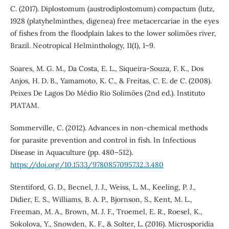
C. (2017). Diplostomum (austrodiplostomum) compactum (lutz,
1928 (platyhelminthes, digenea) free metacercariae in the eyes
of fishes from the floodplain lakes to the lower solimões river,
Brazil. Neotropical Helminthology, 11(1), 1–9.
Soares, M. G. M., Da Costa, E. L., Siqueira-Souza, F. K., Dos
Anjos, H. D. B., Yamamoto, K. C., & Freitas, C. E. de C. (2008).
Peixes De Lagos Do Médio Rio Solimões (2nd ed.). Instituto
PIATAM.
Sommerville, C. (2012). Advances in non-chemical methods
for parasite prevention and control in fish. In Infectious
Disease in Aquaculture (pp. 480–512).
https://doi.org/10.1533/9780857095732.3.480
Stentiford, G. D., Becnel, J. J., Weiss, L. M., Keeling, P. J.,
Didier, E. S., Williams, B. A. P., Bjornson, S., Kent, M. L.,
Freeman, M. A., Brown, M. J. F., Troemel, E. R., Roesel, K.,
Sokolova, Y., Snowden, K. F., & Solter, L. (2016). Microsporidia