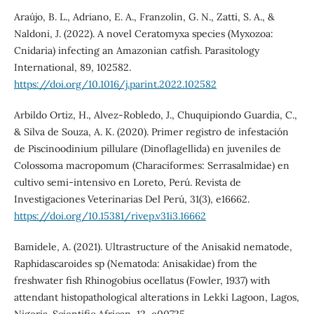
Araújo, B. L., Adriano, E. A., Franzolin, G. N., Zatti, S. A., &
Naldoni, J. (2022). A novel Ceratomyxa species (Myxozoa:
Cnidaria) infecting an Amazonian catfish. Parasitology
International, 89, 102582.
https://doi.org/10.1016/j.parint.2022.102582
Arbildo Ortiz, H., Alvez-Robledo, J., Chuquipiondo Guardia, C.,
& Silva de Souza, A. K. (2020). Primer registro de infestación
de Piscinoodinium pillulare (Dinoflagellida) en juveniles de
Colossoma macropomum (Characiformes: Serrasalmidae) en
cultivo semi-intensivo en Loreto, Perú. Revista de
Investigaciones Veterinarias Del Perú, 31(3), e16662.
https://doi.org/10.15381/rivep.v31i3.16662
Bamidele, A. (2021). Ultrastructure of the Anisakid nematode,
Raphidascaroides sp (Nematoda: Anisakidae) from the
freshwater fish Rhinogobius ocellatus (Fowler, 1937) with
attendant histopathological alterations in Lekki Lagoon, Lagos,