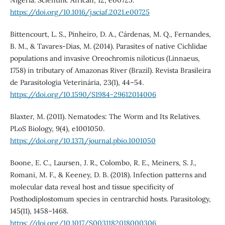
Nigeria. Scientific African, 12, e00725.
https://doi.org/10.1016/j.sciaf.2021.e00725
Bittencourt, L. S., Pinheiro, D. A., Cárdenas, M. Q., Fernandes,
B. M., & Tavares-Dias, M. (2014). Parasites of native Cichlidae
populations and invasive Oreochromis niloticus (Linnaeus,
1758) in tributary of Amazonas River (Brazil). Revista Brasileira
de Parasitologia Veterinária, 23(1), 44–54.
https://doi.org/10.1590/S1984-29612014006
Blaxter, M. (2011). Nematodes: The Worm and Its Relatives.
PLoS Biology, 9(4), e1001050.
https://doi.org/10.1371/journal.pbio.1001050
Boone, E. C., Laursen, J. R., Colombo, R. E., Meiners, S. J.,
Romani, M. F., & Keeney, D. B. (2018). Infection patterns and
molecular data reveal host and tissue specificity of
Posthodiplostomum species in centrarchid hosts. Parasitology,
145(11), 1458–1468.
https://doi.org/10.1017/S0031182018000306