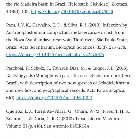
the rio Madeira basin in Brazil (Teleostei: Cichlidae). Zootaxa,
4379(1), 103.
https://doi.org/10.11646/zootaxa.4379.1.6
Paes, J. V. K., Carvalho, E. D., & Silva, R. J. (2010). Infection by
Austrodiplostomum compactum metacercariae in fish from
the Nova Avanhandava reservoir, Tietê river, São Paulo State,
Brazil. Acta Scientiarum. Biological Sciences, 32(3), 273–278.
https://doi.org/10.4025/actascibiolsci.v32i3.5675
Paschoal, F., Scholz, T., Tavares-Dias, M., & Luque, J. L. (2016).
Dactylogyrids (Monogenea) parasitic on cichlids from northern
Brazil, with description of two new species of Sciadicleithrum
and new host and geographical records. Acta Parasitologica,
61(1).
https://doi.org/10.1515/ap-2016-0021
Queiroz, L. J., Torrente-Vilara, G., Ohara, W. M., Pires, T. H. S.,
Zuanon, J., & Doria, C. R. C. (2013). Peixes do rio Madeira.
Volume III (p. 416). San Antonio ENERGIA.