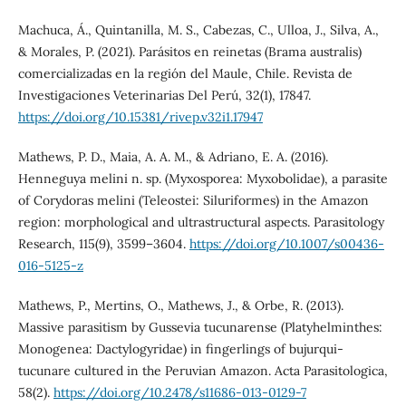
Machuca, Á., Quintanilla, M. S., Cabezas, C., Ulloa, J., Silva, A.,
& Morales, P. (2021). Parásitos en reinetas (Brama australis)
comercializadas en la región del Maule, Chile. Revista de
Investigaciones Veterinarias Del Perú, 32(1), 17847.
https://doi.org/10.15381/rivep.v32i1.17947
Mathews, P. D., Maia, A. A. M., & Adriano, E. A. (2016).
Henneguya melini n. sp. (Myxosporea: Myxobolidae), a parasite
of Corydoras melini (Teleostei: Siluriformes) in the Amazon
region: morphological and ultrastructural aspects. Parasitology
Research, 115(9), 3599–3604.
https://doi.org/10.1007/s00436-
016-5125-z
Mathews, P., Mertins, O., Mathews, J., & Orbe, R. (2013).
Massive parasitism by Gussevia tucunarense (Platyhelminthes:
Monogenea: Dactylogyridae) in fingerlings of bujurqui-
tucunare cultured in the Peruvian Amazon. Acta Parasitologica,
58(2).
https://doi.org/10.2478/s11686-013-0129-7