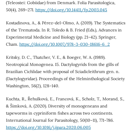
(Teleostei: Gobiidae) from Denmark. Folia Parasitologica,
50(4), 269–271.
https://doi.org/10.14411/fp.2003.045
Kostadinova, A., & Pérez-del-Olmo, A. (2019). The Systematics
of the Trematoda. In R. Toledo & B. Fried (Eds.), Advances in
Experimental Medicine and Biology (pp. 21–42). Springer,
Cham.
https://doi.org/10.1007/978-3-030-18616-6_2
Kritsky, D. C., Thatcher, V. E., & Boeger, W. A. (1989).
Neotropical Monogenea. 15. Dactylogyrids from the gills of
Brazilian Cichlidae with proposal of Sciadicleithrum gen. n.
(Dactylogyridae). Proceedings of the Helminthological Society
Washington, 56(2), 128–140.
Kuchta, R., Řehulková, E., Francová, K., Scholz, T., Morand, S.,
& Šimková, A. (2020). Diversity of monogeneans and
tapeworms in cypriniform fishes across two continents.
International Journal for Parasitology, 50(10–11), 771–786.
https://doi.org/10.1016/j.ijpara.2020.06.005