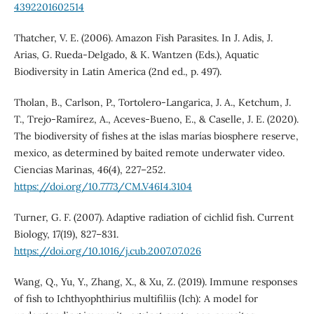
4392201602514
Thatcher, V. E. (2006). Amazon Fish Parasites. In J. Adis, J.
Arias, G. Rueda-Delgado, & K. Wantzen (Eds.), Aquatic
Biodiversity in Latin America (2nd ed., p. 497).
Tholan, B., Carlson, P., Tortolero-Langarica, J. A., Ketchum, J.
T., Trejo-Ramírez, A., Aceves-Bueno, E., & Caselle, J. E. (2020).
The biodiversity of fishes at the islas marías biosphere reserve,
mexico, as determined by baited remote underwater video.
Ciencias Marinas, 46(4), 227–252.
https://doi.org/10.7773/CM.V46I4.3104
Turner, G. F. (2007). Adaptive radiation of cichlid fish. Current
Biology, 17(19), 827–831.
https://doi.org/10.1016/j.cub.2007.07.026
Wang, Q., Yu, Y., Zhang, X., & Xu, Z. (2019). Immune responses
of fish to Ichthyophthirius multifiliis (Ich): A model for