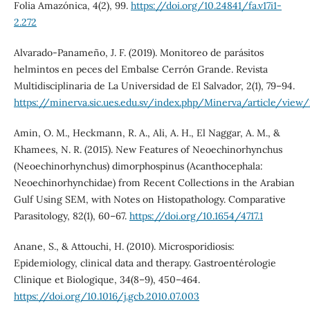
Folia Amazónica, 4(2), 99.
https://doi.org/10.24841/fa.v17i1-
2.272
Alvarado-Panameño, J. F. (2019). Monitoreo de parásitos
helmintos en peces del Embalse Cerrón Grande. Revista
Multidisciplinaria de La Universidad de El Salvador, 2(1), 79–94.
https://minerva.sic.ues.edu.sv/index.php/Minerva/article/view
Amin, O. M., Heckmann, R. A., Ali, A. H., El Naggar, A. M., &
Khamees, N. R. (2015). New Features of Neoechinorhynchus
(Neoechinorhynchus) dimorphospinus (Acanthocephala:
Neoechinorhynchidae) from Recent Collections in the Arabian
Gulf Using SEM, with Notes on Histopathology. Comparative
Parasitology, 82(1), 60–67.
https://doi.org/10.1654/4717.1
Anane, S., & Attouchi, H. (2010). Microsporidiosis:
Epidemiology, clinical data and therapy. Gastroentérologie
Clinique et Biologique, 34(8–9), 450–464.
https://doi.org/10.1016/j.gcb.2010.07.003