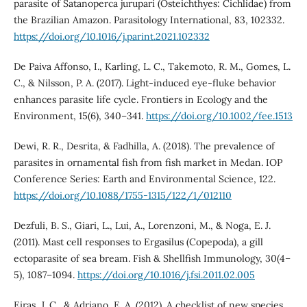
parasite of Satanoperca jurupari (Osteichthyes: Cichlidae) from
the Brazilian Amazon. Parasitology International, 83, 102332.
https://doi.org/10.1016/j.parint.2021.102332
De Paiva Affonso, I., Karling, L. C., Takemoto, R. M., Gomes, L.
C., & Nilsson, P. A. (2017). Light-induced eye-fluke behavior
enhances parasite life cycle. Frontiers in Ecology and the
Environment, 15(6), 340–341.
https://doi.org/10.1002/fee.1513
Dewi, R. R., Desrita, & Fadhilla, A. (2018). The prevalence of
parasites in ornamental fish from fish market in Medan. IOP
Conference Series: Earth and Environmental Science, 122.
https://doi.org/10.1088/1755-1315/122/1/012110
Dezfuli, B. S., Giari, L., Lui, A., Lorenzoni, M., & Noga, E. J.
(2011). Mast cell responses to Ergasilus (Copepoda), a gill
ectoparasite of sea bream. Fish & Shellfish Immunology, 30(4–
5), 1087–1094.
https://doi.org/10.1016/j.fsi.2011.02.005
Eiras, J. C., & Adriano, E. A. (2012). A checklist of new species