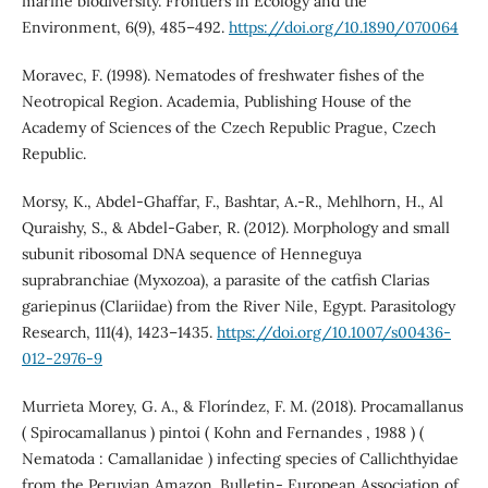
marine biodiversity. Frontiers in Ecology and the
Environment, 6(9), 485–492.
https://doi.org/10.1890/070064
Moravec, F. (1998). Nematodes of freshwater fishes of the
Neotropical Region. Academia, Publishing House of the
Academy of Sciences of the Czech Republic Prague, Czech
Republic.
Morsy, K., Abdel-Ghaffar, F., Bashtar, A.-R., Mehlhorn, H., Al
Quraishy, S., & Abdel-Gaber, R. (2012). Morphology and small
subunit ribosomal DNA sequence of Henneguya
suprabranchiae (Myxozoa), a parasite of the catfish Clarias
gariepinus (Clariidae) from the River Nile, Egypt. Parasitology
Research, 111(4), 1423–1435.
https://doi.org/10.1007/s00436-
012-2976-9
Murrieta Morey, G. A., & Floríndez, F. M. (2018). Procamallanus
( Spirocamallanus ) pintoi ( Kohn and Fernandes , 1988 ) (
Nematoda : Camallanidae ) infecting species of Callichthyidae
from the Peruvian Amazon. Bulletin- European Association of