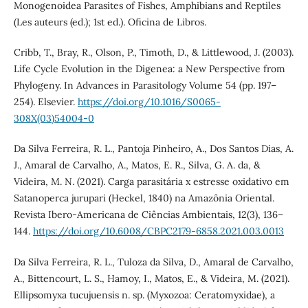
Monogenoidea Parasites of Fishes, Amphibians and Reptiles
(Les auteurs (ed.); 1st ed.). Oficina de Libros.
Cribb, T., Bray, R., Olson, P., Timoth, D., & Littlewood, J. (2003).
Life Cycle Evolution in the Digenea: a New Perspective from
Phylogeny. In Advances in Parasitology Volume 54 (pp. 197–
254). Elsevier.
https://doi.org/10.1016/S0065-
308X(03)54004-0
Da Silva Ferreira, R. L., Pantoja Pinheiro, A., Dos Santos Dias, A.
J., Amaral de Carvalho, A., Matos, E. R., Silva, G. A. da, &
Videira, M. N. (2021). Carga parasitária x estresse oxidativo em
Satanoperca jurupari (Heckel, 1840) na Amazônia Oriental.
Revista Ibero-Americana de Ciências Ambientais, 12(3), 136–
144.
https://doi.org/10.6008/CBPC2179-6858.2021.003.0013
Da Silva Ferreira, R. L., Tuloza da Silva, D., Amaral de Carvalho,
A., Bittencourt, L. S., Hamoy, I., Matos, E., & Videira, M. (2021).
Ellipsomyxa tucujuensis n. sp. (Myxozoa: Ceratomyxidae), a