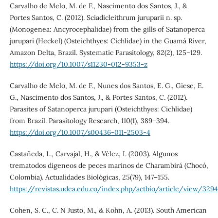
Carvalho de Melo, M. de F., Nascimento dos Santos, J., &
Portes Santos, C. (2012). Sciadicleithrum juruparii n. sp.
(Monogenea: Ancyrocephalidae) from the gills of Satanoperca
jurupari (Heckel) (Osteichthyes: Cichlidae) in the Guamá River,
Amazon Delta, Brazil. Systematic Parasitology, 82(2), 125–129.
https://doi.org/10.1007/s11230-012-9353-z
Carvalho de Melo, M. de F., Nunes dos Santos, E. G., Giese, E.
G., Nascimento dos Santos, J., & Portes Santos, C. (2012).
Parasites of Satanoperca jurupari (Osteichthyes: Cichlidae)
from Brazil. Parasitology Research, 110(1), 389–394.
https://doi.org/10.1007/s00436-011-2503-4
Castañeda, L., Carvajal, H., & Vélez, I. (2003). Algunos
trematodos digeneos de peces marinos de Charambirá (Chocó,
Colombia). Actualidades Biológicas, 25(79), 147–155.
https://revistas.udea.edu.co/index.php/actbio/article/view/329
Cohen, S. C., C. N Justo, M., & Kohn, A. (2013). South American