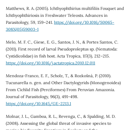
Matthews, R. A. (2005). Ichthyophthirius multifiliis Fouquet and
Ichthyophthiriosis in Freshwater Teleosts. Advances in
Parasitology, 59, 159–241.
https://doi.org/10.1016/S0065-
308X(05)59003-1
Melo, M. F. C., Giese, E. G., Santos, J. N., & Portes Santos, C.
(2011). First record of larval Pseudoproleptus sp. (Nematoda:
Cystidicolidae) in fish host. Acta Tropica, 117(3), 212–215.
https://doi.org/10.1016/j.actatropica.2010.12.011
Mendoza-Franco, E. F., Scholz, T., & Rozkošná, P. (2010).
Tucunarella n. gen. and Other Dactylogyrids (Monogenoidea)
From Cichlid Fish (Perciformes) From Peruvian Amazonia.
Journal of Parasitology, 96(3), 491–498.
https://doi.org/10.1645/GE-2213.1
Molnar, J. L., Gamboa, R. L., Revenga, C., & Spalding, M. D.
(2008). Assessing the global threat of invasive species to