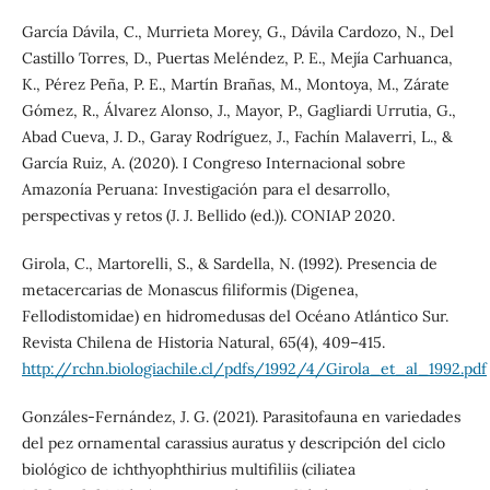
García Dávila, C., Murrieta Morey, G., Dávila Cardozo, N., Del
Castillo Torres, D., Puertas Meléndez, P. E., Mejía Carhuanca,
K., Pérez Peña, P. E., Martín Brañas, M., Montoya, M., Zárate
Gómez, R., Álvarez Alonso, J., Mayor, P., Gagliardi Urrutia, G.,
Abad Cueva, J. D., Garay Rodríguez, J., Fachín Malaverri, L., &
García Ruiz, A. (2020). I Congreso Internacional sobre
Amazonía Peruana: Investigación para el desarrollo,
perspectivas y retos (J. J. Bellido (ed.)). CONIAP 2020.
Girola, C., Martorelli, S., & Sardella, N. (1992). Presencia de
metacercarias de Monascus filiformis (Digenea,
Fellodistomidae) en hidromedusas del Océano Atlántico Sur.
Revista Chilena de Historia Natural, 65(4), 409–415.
http://rchn.biologiachile.cl/pdfs/1992/4/Girola_et_al_1992.pdf
Gonzáles-Fernández, J. G. (2021). Parasitofauna en variedades
del pez ornamental carassius auratus y descripción del ciclo
biológico de ichthyophthirius multifiliis (ciliatea