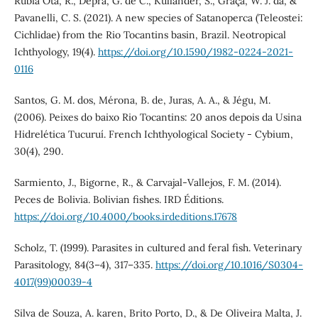
Rúbia Ota, R., Deprá, G. de C., Kullander, S., Graça, W. J. da, &
Pavanelli, C. S. (2021). A new species of Satanoperca (Teleostei:
Cichlidae) from the Rio Tocantins basin, Brazil. Neotropical
Ichthyology, 19(4).
https://doi.org/10.1590/1982-0224-2021-
0116
Santos, G. M. dos, Mérona, B. de, Juras, A. A., & Jégu, M.
(2006). Peixes do baixo Rio Tocantins: 20 anos depois da Usina
Hidrelética Tucuruí. French Ichthyological Society - Cybium,
30(4), 290.
Sarmiento, J., Bigorne, R., & Carvajal-Vallejos, F. M. (2014).
Peces de Bolivia. Bolivian fishes. IRD Éditions.
https://doi.org/10.4000/books.irdeditions.17678
Scholz, T. (1999). Parasites in cultured and feral fish. Veterinary
Parasitology, 84(3–4), 317–335.
https://doi.org/10.1016/S0304-
4017(99)00039-4
Silva de Souza, A. karen, Brito Porto, D., & De Oliveira Malta, J.