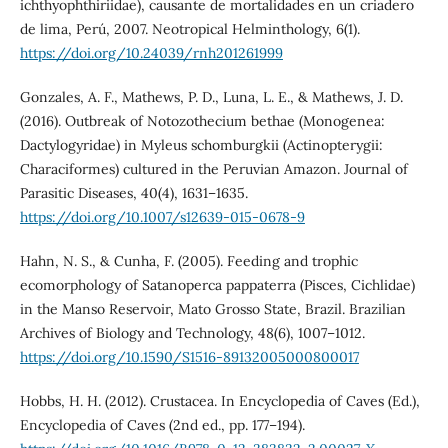
ichthyophthiriidae), causante de mortalidades en un criadero
de lima, Perú, 2007. Neotropical Helminthology, 6(1).
https://doi.org/10.24039/rnh201261999
Gonzales, A. F., Mathews, P. D., Luna, L. E., & Mathews, J. D.
(2016). Outbreak of Notozothecium bethae (Monogenea:
Dactylogyridae) in Myleus schomburgkii (Actinopterygii:
Characiformes) cultured in the Peruvian Amazon. Journal of
Parasitic Diseases, 40(4), 1631–1635.
https://doi.org/10.1007/s12639-015-0678-9
Hahn, N. S., & Cunha, F. (2005). Feeding and trophic
ecomorphology of Satanoperca pappaterra (Pisces, Cichlidae)
in the Manso Reservoir, Mato Grosso State, Brazil. Brazilian
Archives of Biology and Technology, 48(6), 1007–1012.
https://doi.org/10.1590/S1516-89132005000800017
Hobbs, H. H. (2012). Crustacea. In Encyclopedia of Caves (Ed.),
Encyclopedia of Caves (2nd ed., pp. 177–194).