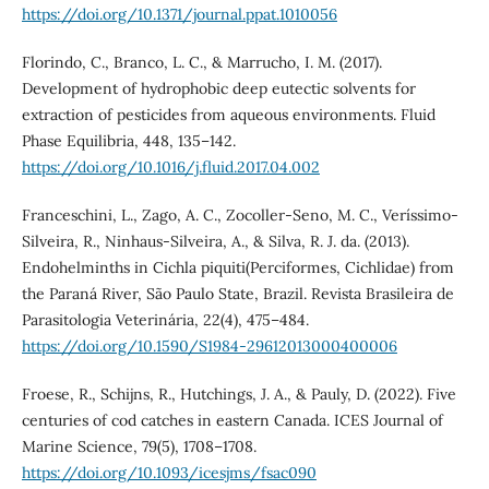
https://doi.org/10.1371/journal.ppat.1010056
Florindo, C., Branco, L. C., & Marrucho, I. M. (2017).
Development of hydrophobic deep eutectic solvents for
extraction of pesticides from aqueous environments. Fluid
Phase Equilibria, 448, 135–142.
https://doi.org/10.1016/j.fluid.2017.04.002
Franceschini, L., Zago, A. C., Zocoller-Seno, M. C., Veríssimo-
Silveira, R., Ninhaus-Silveira, A., & Silva, R. J. da. (2013).
Endohelminths in Cichla piquiti(Perciformes, Cichlidae) from
the Paraná River, São Paulo State, Brazil. Revista Brasileira de
Parasitologia Veterinária, 22(4), 475–484.
https://doi.org/10.1590/S1984-29612013000400006
Froese, R., Schijns, R., Hutchings, J. A., & Pauly, D. (2022). Five
centuries of cod catches in eastern Canada. ICES Journal of
Marine Science, 79(5), 1708–1708.
https://doi.org/10.1093/icesjms/fsac090