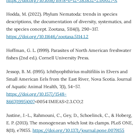
https://doi.org/10.1016/B978-0-12-383832-2.00027-X
Hodda, M. (2022). Phylum Nematoda: trends in species
descriptions, the documentation of diversity, systematics, and
the species concept. Zootaxa, 5114(1), 290–317.
https://doi.org/10.11646/zootaxa.5114.1.2
Hoffman, G. L. (1999). Parasites of North American freshwater
fishes (2nd ed.). Cornell University Press.
Jessop, B. M. (1995). Ichthyophthirius multifiliis in Elvers and
Small American Eels from the East River, Nova Scotia. Journal
of Aquatic Animal Health, 7(1), 54–57.
https://doi.org/10.1577/1548-
8667(1995)007
<0054:IMIEAS>2.3.CO;2
Justine, J.-L., Rahmouni, C., Gey, D., Schoelinck, C., & Hoberg,
E. P. (2013). The monogenean which lost its clamps. PLoS ONE,
8(11), e79155.
https://doi.org/10.1371/journal.pone.0079155