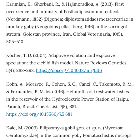
Karimian, E., Ghorbani, R., & Hajimoradlou, A. (2013). First
occurrence and intensity of Posthodiplostomum cuticola
(Nordmann, 1832) (Digenea; diplostomatidae) metacercariae in
monkey goby (Neogobius pallasi berg, 1916) in the zarringol
stream, Golestan province, Iran. Global Veterinaria, 10(5),
505–510.
Kocher, T. D. (2004). Adaptive evolution and explosive
speciation: the cichlid fish model. Nature Reviews Genetics,
5(4), 288–298.
https://doi.org/10.1038/nrg1316
Kohn, A., Moravec, F., Cohen, S. C., Canzi, C., Takemoto, R. M.,
& Fernandes, B. M. M. (2016). Helminths of freshwater fishes
in the reservoir of the Hydroelectric Power Station of Itaipu,
Paraná, Brazil. Check List, 7(5), 681.
https://doi.org/10.15560/7.5.681
Køie, M. (2003). Ellipsomyxa gobii gen. et sp. n. (Myxozoa:
Ceratomyxidae) in the common goby Pomatoschistus microps