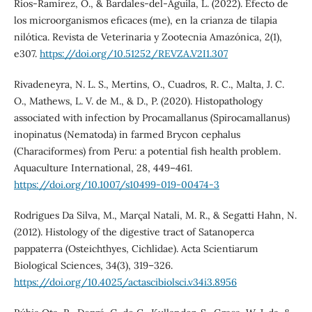
Ríos-Ramírez, O., & Bardales-del-Aguila, L. (2022). Efecto de
los microorganismos eficaces (me), en la crianza de tilapia
nilótica. Revista de Veterinaria y Zootecnia Amazónica, 2(1),
e307.
https://doi.org/10.51252/REVZA.V2I1.307
Rivadeneyra, N. L. S., Mertins, O., Cuadros, R. C., Malta, J. C.
O., Mathews, L. V. de M., & D., P. (2020). Histopathology
associated with infection by Procamallanus (Spirocamallanus)
inopinatus (Nematoda) in farmed Brycon cephalus
(Characiformes) from Peru: a potential fish health problem.
Aquaculture International, 28, 449–461.
https://doi.org/10.1007/s10499-019-00474-3
Rodrigues Da Silva, M., Marçal Natali, M. R., & Segatti Hahn, N.
(2012). Histology of the digestive tract of Satanoperca
pappaterra (Osteichthyes, Cichlidae). Acta Scientiarum
Biological Sciences, 34(3), 319–326.
https://doi.org/10.4025/actascibiolsci.v34i3.8956