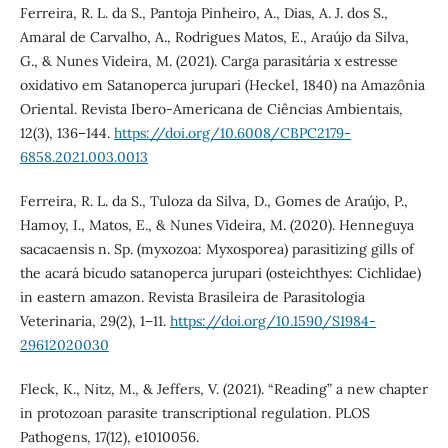
Ferreira, R. L. da S., Pantoja Pinheiro, A., Dias, A. J. dos S.,
Amaral de Carvalho, A., Rodrigues Matos, E., Araújo da Silva,
G., & Nunes Videira, M. (2021). Carga parasitária x estresse
oxidativo em Satanoperca jurupari (Heckel, 1840) na Amazônia
Oriental. Revista Ibero-Americana de Ciências Ambientais,
12(3), 136–144.
https://doi.org/10.6008/CBPC2179-
6858.2021.003.0013
Ferreira, R. L. da S., Tuloza da Silva, D., Gomes de Araújo, P.,
Hamoy, I., Matos, E., & Nunes Videira, M. (2020). Henneguya
sacacaensis n. Sp. (myxozoa: Myxosporea) parasitizing gills of
the acará bicudo satanoperca jurupari (osteichthyes: Cichlidae)
in eastern amazon. Revista Brasileira de Parasitologia
Veterinaria, 29(2), 1–11.
https://doi.org/10.1590/S1984-
29612020030
Fleck, K., Nitz, M., & Jeffers, V. (2021). “Reading” a new chapter
in protozoan parasite transcriptional regulation. PLOS
Pathogens, 17(12), e1010056.