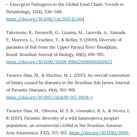
– Emergent Pathogens in the Global Food Chain. Trends in
Parasitology, 32(4), 336–348.
https://doi.org/10.1016/j.pt.2015.12.004
Takemoto, R., Pavanelli, G., Lizama, M., Lacerda, A., Yamada,
F., Moreira, L., Ceschini, T., & Bellay, S. (2009). Diversity of
parasites of fish from the Upper Paraná River floodplain,
Brazil. Brazilian Journal of Biology, 69(2), 691–705.
https://doi.org/10.1590/S1519-69842009000300023
Tavares-Dias, M., & Martins, M. L. (2017). An overall estimation
of losses caused by diseases in the Brazilian fish farms. Journal
of Parasitic Diseases, 41(4), 913–918.
https://doi.org/10.1007/s12639-017-0938-y
Tavares-Dias, M., Oliveira, M. S. B., Gonsalez, R. A., & Neves, L.
R. (2017). Parasitic diversity of a wild Satanoperca jurupari
population, an ornamental cichlid in the Brazilian Amazon.
Acta Amazonica, 47(2), 155–162.
https://doi.org/10.1590/1809-