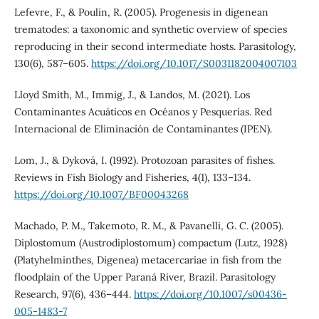
Lefevre, F., & Poulin, R. (2005). Progenesis in digenean
trematodes: a taxonomic and synthetic overview of species
reproducing in their second intermediate hosts. Parasitology,
130(6), 587–605.
https://doi.org/10.1017/S0031182004007103
Lloyd Smith, M., Immig, J., & Landos, M. (2021). Los
Contaminantes Acuáticos en Océanos y Pesquerías. Red
Internacional de Eliminación de Contaminantes (IPEN).
Lom, J., & Dyková, I. (1992). Protozoan parasites of fishes.
Reviews in Fish Biology and Fisheries, 4(1), 133–134.
https://doi.org/10.1007/BF00043268
Machado, P. M., Takemoto, R. M., & Pavanelli, G. C. (2005).
Diplostomum (Austrodiplostomum) compactum (Lutz, 1928)
(Platyhelminthes, Digenea) metacercariae in fish from the
floodplain of the Upper Paraná River, Brazil. Parasitology
Research, 97(6), 436–444.
https://doi.org/10.1007/s00436-
005-1483-7